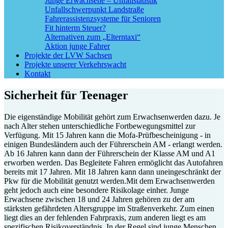
Junge Erwachsene – Unfallstatistik
Unfallschwerpunkt Landstraße
Fahrerassistenzsysteme für Senioren
Fit hinterm Steuer?
Alternativen zum „Elterntaxi“
Aktion junge Fahrer
Projekte der LVW Sachsen
Projekte unserer Verkehrswacht
Kontakt
Sicherheit für Teenager
Die eigenständige Mobilität gehört zum Erwachsenwerden dazu. Je
nach Alter stehen unterschiedliche Fortbewegungsmittel zur
Verfügung. Mit 15 Jahren kann die Mofa-Prüfbescheinigung - in
einigen Bundesländern auch der Führerschein AM - erlangt werden.
Ab 16 Jahren kann dann der Führerschein der Klasse AM und A1
erworben werden. Das Begleitete Fahren ermöglicht das Autofahren
bereits mit 17 Jahren. Mit 18 Jahren kann dann uneingeschränkt der
Pkw für die Mobilität genutzt werden.Mit dem Erwachsenwerden
geht jedoch auch eine besondere Risikolage einher. Junge
Erwachsene zwischen 18 und 24 Jahren gehören zu der am
stärksten gefährdeten Altersgruppe im Straßenverkehr. Zum einen
liegt dies an der fehlenden Fahrpraxis, zum anderen liegt es am
spezifischen Risikoverständnis. In der Regel sind junge Menschen