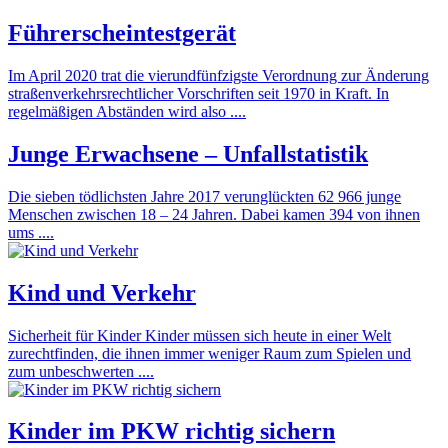
Führerscheintestgerät
Im April 2020 trat die vierundfünfzigste Verordnung zur Änderung
straßenverkehrsrechtlicher Vorschriften seit 1970 in Kraft. In
regelmäßigen Abständen wird also ....
Junge Erwachsene – Unfallstatistik
Die sieben tödlichsten Jahre 2017 verunglückten 62 966 junge
Menschen zwischen 18 – 24 Jahren. Dabei kamen 394 von ihnen
ums ....
Kind und Verkehr
Sicherheit für Kinder Kinder müssen sich heute in einer Welt
zurechtfinden, die ihnen immer weniger Raum zum Spielen und
zum unbeschwerten ....
Kinder im PKW richtig sichern