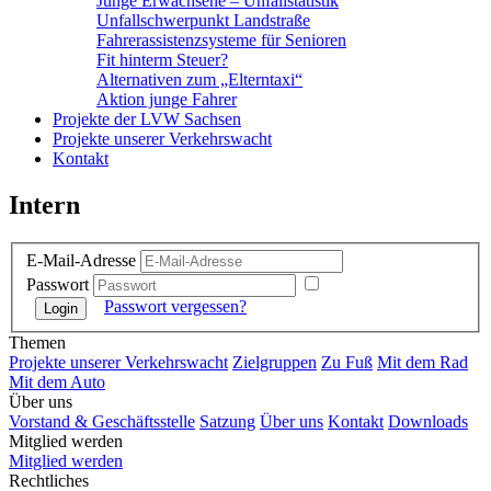
Junge Erwachsene – Unfallstatistik
Unfallschwerpunkt Landstraße
Fahrerassistenzsysteme für Senioren
Fit hinterm Steuer?
Alternativen zum „Elterntaxi“
Aktion junge Fahrer
Projekte der LVW Sachsen
Projekte unserer Verkehrswacht
Kontakt
Intern
E-Mail-Adresse
Passwort
Passwort vergessen?
Themen
Projekte unserer Verkehrswacht
Zielgruppen
Zu Fuß
Mit dem Rad
Mit dem Auto
Über uns
Vorstand & Geschäftsstelle
Satzung
Über uns
Kontakt
Downloads
Mitglied werden
Mitglied werden
Rechtliches