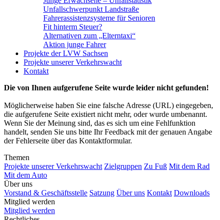
Junge Erwachsene – Unfallstatistik
Unfallschwerpunkt Landstraße
Fahrerassistenzsysteme für Senioren
Fit hinterm Steuer?
Alternativen zum „Elterntaxi“
Aktion junge Fahrer
Projekte der LVW Sachsen
Projekte unserer Verkehrswacht
Kontakt
Die von Ihnen aufgerufene Seite wurde leider nicht gefunden!
Möglicherweise haben Sie eine falsche Adresse (URL) eingegeben,
die aufgerufene Seite existiert nicht mehr, oder wurde umbenannt.
Wenn Sie der Meinung sind, das es sich um eine Fehlfunktion
handelt, senden Sie uns bitte Ihr Feedback mit der genauen Angabe
der Fehlerseite über das Kontaktformular.
Themen
Projekte unserer Verkehrswacht
Zielgruppen
Zu Fuß
Mit dem Rad
Mit dem Auto
Über uns
Vorstand & Geschäftsstelle
Satzung
Über uns
Kontakt
Downloads
Mitglied werden
Mitglied werden
Rechtliches