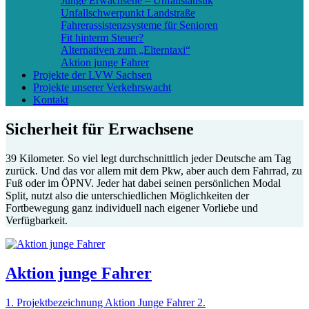
Junge Erwachsene – Unfallstatistik
Unfallschwerpunkt Landstraße
Fahrerassistenzsysteme für Senioren
Fit hinterm Steuer?
Alternativen zum „Elterntaxi“
Aktion junge Fahrer
Projekte der LVW Sachsen
Projekte unserer Verkehrswacht
Kontakt
Sicherheit für Erwachsene
39 Kilometer. So viel legt durchschnittlich jeder Deutsche am Tag
zurück. Und das vor allem mit dem Pkw, aber auch dem Fahrrad, zu
Fuß oder im ÖPNV. Jeder hat dabei seinen persönlichen Modal
Split, nutzt also die unterschiedlichen Möglichkeiten der
Fortbewegung ganz individuell nach eigener Vorliebe und
Verfügbarkeit.
Aktion junge Fahrer
1. Projektbezeichnung Aktion Junge Fahrer 2.