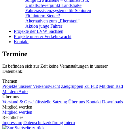
Junge Erwachsene – Unfallstatistik
Unfallschwerpunkt Landstraße
Fahrerassistenzsysteme für Senioren
Fit hinterm Steuer?
Alternativen zum „Elterntaxi“
Aktion junge Fahrer
Projekte der LVW Sachsen
Projekte unserer Verkehrswacht
Kontakt
Termine
Es befinden sich zur Zeit keine Veranstaltungen in unserer
Datenbank!
Themen
Projekte unserer Verkehrswacht
Zielgruppen
Zu Fuß
Mit dem Rad
Mit dem Auto
Über uns
Vorstand & Geschäftsstelle
Satzung
Über uns
Kontakt
Downloads
Mitglied werden
Mitglied werden
Rechtliches
Impressum
Datenschutzerklärung
Intern